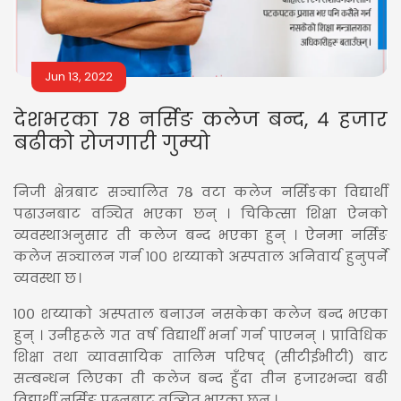
Jun 13, 2022
देशभरका ७८ नर्सिङ कलेज बन्द, ४ हजार
बढीको रोजगारी गुम्यो
निजी क्षेत्रबाट सञ्चालित ७८ वटा कलेज नर्सिङका विद्यार्थी
पढाउनबाट वञ्चित भएका छन् । चिकित्सा शिक्षा ऐनको
व्यवस्थाअनुसार ती कलेज बन्द भएका हुन् । ऐनमा नर्सिङ
कलेज सञ्चालन गर्न १०० शय्याको अस्पताल अनिवार्य हुनुपर्ने
व्यवस्था छ ।
१०० शय्याको अस्पताल बनाउन नसकेका कलेज बन्द भएका
हुन् । उनीहरूले गत वर्ष विद्यार्थी भर्ना गर्न पाएनन् । प्राविधिक
शिक्षा तथा व्यावसायिक तालिम परिषद् (सीटीईभीटी) बाट
सम्बन्धन लिएका ती कलेज बन्द हुँदा तीन हजारभन्दा बढी
विद्यार्थी नर्सिङ पढ्नबाट वञ्चित भएका छन् ।