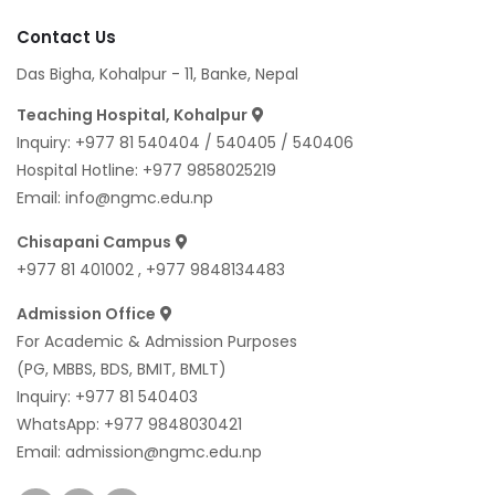
Contact Us
Das Bigha, Kohalpur - 11, Banke, Nepal
Teaching Hospital, Kohalpur
Inquiry:
+977 81 540404
/
540405
/
540406
Hospital Hotline:
+977 9858025219
Email:
info@ngmc.edu.np
Chisapani Campus
+977 81 401002
,
+977 9848134483
Admission Office
For Academic & Admission Purposes
(PG, MBBS, BDS, BMIT, BMLT)
Inquiry:
+977 81 540403
WhatsApp:
+977 9848030421
Email:
admission@ngmc.edu.np