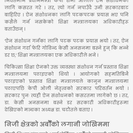
निवर्तमान प्रधानमन्त्री केपी शर्मा ओलीले ऐन संशोधनका
लागि कसरत गरे । तर, त्यो गर्न नपाउँदै उनी सरकारबाट
बाहिरिए । ऐन संशोधनका लागि पटकपटक प्रयास भए पनि
कसैले गर्न नसकेको शिक्षा मन्त्रालयका अधिकारीहरू
बताउँछन् ।
‘ऐन संशोधन गर्नका लागि पटक पटक प्रयास भयो । तर, ऐन
संशोधन गर्दा फेरि गोविन्द केसी अनसनमा बस्ने हुन् कि भन्ने
डर छ,’ शिक्षा मन्त्रालयका एक अधिकारीले भने ।
चिकित्सा शिक्षा ऐनको उक्त व्यवस्था संशोधन गर्न प्रस्ताव शिक्षा
मन्त्रालयमा पठाइएको थियो । आयोगको सहमतिबिनै
पठाइएको प्रस्ताव शिक्षा मन्त्रालयले कानुन मन्त्रालयमा
पठाएपछि केपी ओली नेतृत्वको सरकार परिवर्तन भयो ।
सरकार पुनः त्यही ऐन संशोधनको कसरतमा लागेको छ । तर,
डा. केसी अनसनमा बस्ने डर सरकारी अधिकारीहरूमा
देखिएको मञ्चका अध्यक्ष डा. चटौतले बताए ।
निजी क्षेत्रको अर्बौँको लगानी जोखिममा