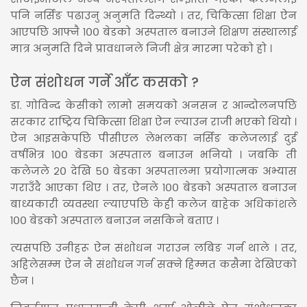
पनि नर्सिङ पढाउनु अनुमति दिन्थ्यो । तर, चिकित्सा शिक्षा ऐन
आएपछि आफ्नै १०० बेडको अस्पताल बनाउने शिक्षण संस्थालाई
मात्र अनुमति दिने प्रावधानले निजी क्षेत्र मारमा परेको हो ।
ऐन संशोधन गर्ने आँट कसको ?
डा. गोविन्द केसीको लामो समयको अनसन र आन्दोलनपछि
सरकार राष्ट्रिय चिकित्सा शिक्षा ऐन ल्याउन राजी भएको थियो ।
ऐन आइसकेपछि पीसीएल लेभलका नर्सिङ कलेजलाई दुई
वर्षभित्र १०० बेडका अस्पताल बनाउन भनियो । जबकि ती
कलेजले २० देखि ५० बेडका अस्पतालमा प्रयोगात्मक अभ्यास
गराउँदै आएका थिए । तर, ऐनले १०० बेडको अस्पताल बनाउन
बाध्यकारी व्यवस्था ल्याएपछि केही कलेज बाहेक अधिकांशले
१०० बेडको अस्पताल बनाउन नसकिने बताए ।
त्यसपछि उनीहरू ऐन संशोधन गराउन लबिङ गर्न थाले । तर,
अहिलेसम्म ऐन नै संशोधन गर्न सक्ने हिम्मत कसैमा देखिएको
छैन ।