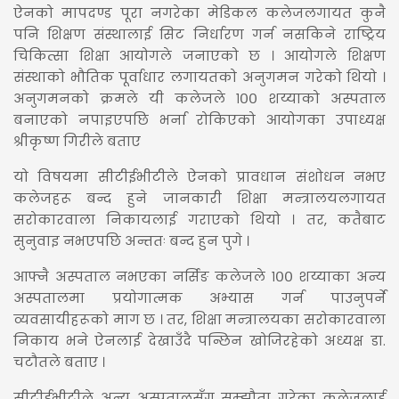
ऐनको मापदण्ड पूरा नगरेका मेडिकल कलेजलगायत कुनै
पनि शिक्षण संस्थालाई सिट निर्धारण गर्न नसकिने राष्ट्रिय
चिकित्सा शिक्षा आयोगले जनाएको छ । आयोगले शिक्षण
संस्थाको भौतिक पूर्वाधार लगायतको अनुगमन गरेको थियो ।
अनुगमनको क्रमले यी कलेजले १०० शय्याको अस्पताल
बनाएको नपाइएपछि भर्ना रोकिएको आयोगका उपाध्यक्ष
श्रीकृष्ण गिरीले बताए
यो विषयमा सीटीईभीटीले ऐनको प्रावधान संशोधन नभए
कलेजहरू बन्द हुने जानकारी शिक्षा मन्त्रालयलगायत
सरोकारवाला निकायलाई गराएको थियो । तर, कतैबाट
सुनुवाइ नभएपछि अन्ततः बन्द हुन पुगे ।
आफ्नै अस्पताल नभएका नर्सिङ कलेजले १०० शय्याका अन्य
अस्पतालमा प्रयोगात्मक अभ्यास गर्न पाउनुपर्ने
व्यवसायीहरूको माग छ । तर, शिक्षा मन्त्रालयका सरोकारवाला
निकाय भने ऐनलाई देखाउँदै पन्छिन खोजिरहेको अध्यक्ष डा.
चटौतले बताए ।
सीटीईभीटीले अन्य अस्पतालसँग सम्झौता गरेका कलेजलाई