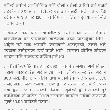
पहिलो वर्षको भर्ना रोकिए पनि दोस्रो र तेस्रो वर्षको भने पढाई
भइरहेको अध्यक्ष डा. चटौतले बताए । यसरी कलेज बन्द हुँदा
हरेक वर्ष ३ हजार १२० जना विद्यार्थी नर्सिङ पढ्नबाट वञ्चित
भएका छन् ।
‘सबैभन्दा बढी घाटा विद्यार्थीलाई भयो । ४० जना विद्यार्थी
कमसेकम घर पायकको कलेजमा पढ्न पाइरहेका थिए ।
अहिले त्यो बन्द भएपछि काठमाडौँ आउनुपर्‍यो,’ उनले भने,
‘त्यसमा उनीहरूको खर्च बढ्ने भयो । त्यसमा सीमित सीटका
कारण पनि पढ्नबाट वञ्चित हुने भए ।’
भर्ना रोकिएपछि चार हजार ६९३ जनाको रोजगारी गुमेको छ ।
जसमा मास्टर डिग्री गरेका ७८ जना नर्स, ब्याचलर डिग्री गरेका
८८० नर्स, पीसीएल नर्सिङ तथा पारामेडिकल एक हजार ३७०
जना, प्रशासनिक कर्मचारी एक हजार ७५ जना र सपोर्ट स्टाफ
एक हजार २९० जनाको रोजगारी गुमेको हो । अबको दुई
वर्षभित्रमा ती नर्सिङ शिक्षण संस्थामा कार्यरत सबैको रोजगारी
गुम्ने अध्यक्ष चटौतले बताए ।