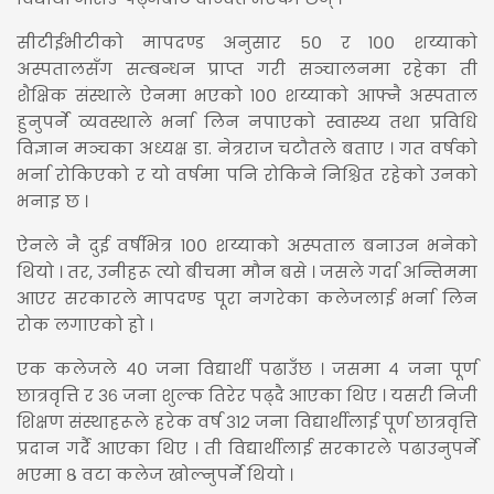
सीटीईभीटीको मापदण्ड अनुसार ५० र १०० शय्याको
अस्पतालसँग सम्बन्धन प्राप्त गरी सञ्चालनमा रहेका ती
शैक्षिक संस्थाले ऐनमा भएको १०० शय्याको आफ्नै अस्पताल
हुनुपर्ने व्यवस्थाले भर्ना लिन नपाएको स्वास्थ्य तथा प्रविधि
विज्ञान मञ्चका अध्यक्ष डा. नेत्रराज चटौतले बताए । गत वर्षको
भर्ना रोकिएको र यो वर्षमा पनि रोकिने निश्चित रहेको उनको
भनाइ छ ।
ऐनले नै दुई वर्षभित्र १०० शय्याको अस्पताल बनाउन भनेको
थियो । तर, उनीहरू त्यो बीचमा मौन बसे । जसले गर्दा अन्तिममा
आएर सरकारले मापदण्ड पूरा नगरेका कलेजलाई भर्ना लिन
रोक लगाएको हो ।
एक कलेजले ४० जना विद्यार्थी पढाउँछ । जसमा ४ जना पूर्ण
छात्रवृत्ति र ३६ जना शुल्क तिरेर पढ्दै आएका थिए । यसरी निजी
शिक्षण संस्थाहरूले हरेक वर्ष ३१२ जना विद्यार्थीलाई पूर्ण छात्रवृत्ति
प्रदान गर्दै आएका थिए । ती विद्यार्थीलाई सरकारले पढाउनुपर्ने
भएमा ८ वटा कलेज खोल्नुपर्ने थियो ।