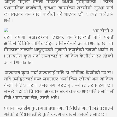
‘अहिले पहिलो वर्षमा पढाउने शिक्षक हटाइसक्यौँ । त्यस्तै
प्रशासनिक कर्मचारी, ड्राइभर, कार्यालय सहयोगी, सुरक्षा गार्ड
लगायतका कर्मचारी कटौती गर्दै आएका छौँ,’ अध्यक्ष चटौतले
भने ।
अब दोस्रो र
तेस्रो वर्षमा पढाइरहेका शिक्षक, कर्मचारीलाई पनि पढाई
सकिने बित्तिकै जागिर छोड्न भनिसकेको उनको भनाइ छ । यो
विषयमा राज्यले आफूहरूको गुनासो नसुनेको उनको आरोप छ
। राज्यसँग कुरा गर्दा राज्यलाई डा. गोविन्द केसीसँग डर रहेको
उनको भनाइ छ ।
‘राज्यसँग कुरा गर्दा राज्यलाई पनि डा. गोविन्द केसीको डर छ ।
यदि उनीहरूलाई बन्द नगराएर भर्ना लिन खोज्यो भने गोविन्द
केसी फेरि आमरण अनसनमा बस्छन् भन्ने डर सरकारमा छ ।
जसले गर्दा यो विषयमा सरकार सकारात्मक भए पनि भर्ना गर्न
दिने अवस्थामा छैन,’ उनले भने ।
प्रधानमन्त्रीसँग कुरा गर्दा प्रधानमन्त्रीले शिक्षामन्त्रीलाई देखाउने
गरेको र शिक्षामन्त्रीले कुनै कदम नचाल्ने उनको भनाइ छ ।