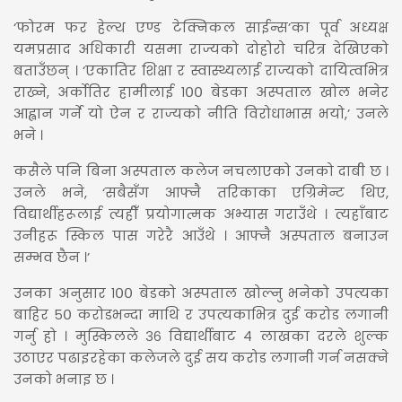
‘फोरम फर हेल्थ एण्ड टेक्निकल साईन्स’का पूर्व अध्यक्ष
यमप्रसाद अधिकारी यसमा राज्यको दोहोरो चरित्र देखिएको
बताउँछन् । ‘एकातिर शिक्षा र स्वास्थ्यलाई राज्यको दायित्वभित्र
राख्ने, अर्कोतिर हामीलाई १०० बेडका अस्पताल खोल भनेर
आह्वान गर्ने यो ऐन र राज्यको नीति विरोधाभास भयो,’ उनले
भने ।
कसैले पनि बिना अस्पताल कलेज नचलाएको उनको दाबी छ ।
उनले भने, ‘सबैसँग आफ्नै तरिकाका एग्रिमेन्ट थिए,
विद्यार्थीहरूलाई त्यहीँ प्रयोगात्मक अभ्यास गराउँथे । त्यहाँबाट
उनीहरू स्किल पास गरेरै आउँथे । आफ्नै अस्पताल बनाउन
सम्भव छैन ।’
उनका अनुसार १०० बेडको अस्पताल खोल्नु भनेको उपत्यका
बाहिर ५० करोडभन्दा माथि र उपत्यकाभित्र दुई करोड लगानी
गर्नु हो । मुस्किलले ३६ विद्यार्थीबाट ४ लाखका दरले शुल्क
उठाएर पढाइरहेका कलेजले दुई सय करोड लगानी गर्न नसक्ने
उनको भनाइ छ ।