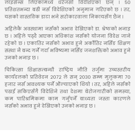
लाइसेन्स लिएकामध्ये धेरैजसो विदेशिएका छन् । ५०
प्रतिशतभन्दा बढी नर्स विदेशिएको अनुमान गरिएको छ । तर,
यसको वास्तविक डाटा भने सरोकारवाला निकायसँग छैन ।
अहिलेकै अवस्थामा नर्सको अभाव देखिएको डा. श्रेष्ठको भनाइ
छ । अहिले पढ्दै आएका अधिकांश नर्सको योजना विदेश जाने
रहेको छ । एकातिर नर्सको अभाव हुने अर्कोतिर नर्सिङ शिक्षण
संस्था नै बन्द गर्ने गर्दा भविष्यमा नर्सिङ जनशक्तिको अभाव हुने
उनको भनाइ छ ।
चिकित्सा शिक्षासम्बन्धी राष्ट्रिय नीति तर्जुमा उच्चस्तरीय
कार्यदलको प्रतिवेदन २०७२ ले सन् २०३० सम्म मुलुकमा ७०
हजार नर्स आवश्यक पर्ने औंल्याएको थियो । तर, अहिले नर्सको
पढाई सकिएसँगै विदेशिने तथा देशमा बेरोजगारीको समस्या,
कम पारिश्रमिकमा काम गर्नुपर्ने बाध्यता जस्ता कारणले
नर्सको अभाव हुने देखिएको उनको भनाइ छ ।