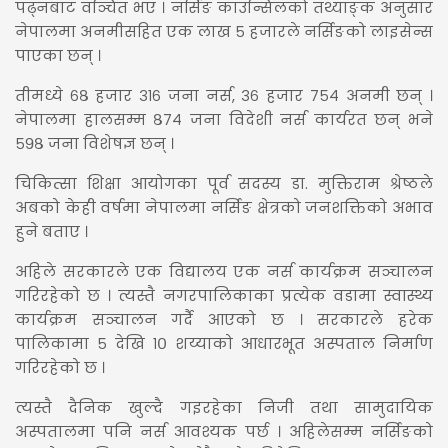
पढ्नबाट वञ्चित भए । नर्सिङ काउन्सिलको तथ्याङ्क अनुसार
नेपालमा अनमीसहित एक लाख ५ हजारले नर्सिङको लाइसेन्स
पाएका छन् ।
तीमध्ये ६८ हजार ३१६ जना नर्स, ३६ हजार ७५४ अनमी छन् ।
नेपालमा हालसम्म ८७४ जना विदेशी नर्स कार्यरत छन् भने
५९८ जना विशेषज्ञ छन् ।
चिकित्सा शिक्षा आयोगका पूर्व सदस्य डा. मुक्तिराम श्रेष्ठले
अबको केही वर्षमा नेपालमा नर्सिङ क्षेत्रको जनशक्तिको अभाव
हुने बताए ।
अहिले सरकारले एक विद्यालय एक नर्स कार्यक्रम सञ्चालन
गरिरहेको छ । त्यस्तै नगरपालिकाका प्रत्येक वडामा स्वास्थ्य
कार्यक्रम सञ्चालन गर्दै आएको छ । सरकारले हरेक
पालिकामा ५ देखि १० शय्याको आधारभूत अस्पताल निर्माण
गरिरहेको छ ।
त्यस्तै दैनिक खुल्दै गइरहेका निजी तथा सामुदायिक
अस्पतालमा पनि नर्स आवश्यक पर्छ । अहिलेसम्म नर्सिङको